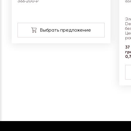
366 200 ₽
65
Эл
De
бе
Це
ро
37
гр
0,