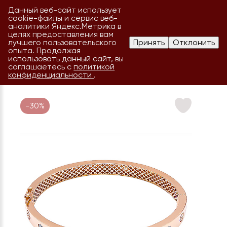
Данный веб-сайт использует
cookie-файлы и сервис веб-
аналитики Яндекс.Метрика в
целях предоставления вам
лучшего пользовательского
Принять
Отклонить
опыта. Продолжая
использовать данный сайт, вы
соглашаетесь с
политикой
конфиденциальности
.
-30%