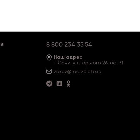
ии
8 800 234 35 54
Наш адрес
г. Сочи, ул. Горького 26, оф. 31
zakaz@rostzoloto
.ru