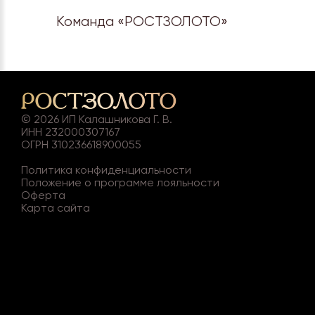
Команда «РОСТЗОЛОТО»
©
2026
ИП Калашникова Г. В.
ИНН 232000307167
ОГРН 310236618900055
Политика конфиденциальности
Положение о программе лояльности
Оферта
Карта сайта