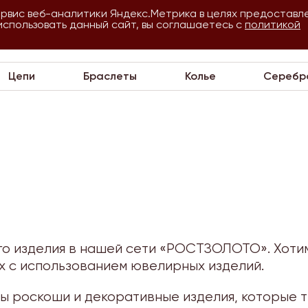
ервис веб-аналитики Яндекс.Метрика в целях предоставл
использовать данный сайт, вы соглашаетесь с
О
Для
политикой
VIP
компании
оптовиков
Цепи
Браслеты
Колье
Серебр
го изделия в нашей сети «РОСТЗОЛОТО». Хоти
х с использованием ювелирных изделий.
 роскоши и декоративные изделия, которые 