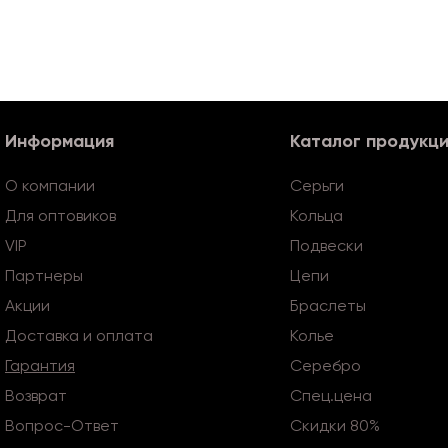
Информация
Каталог продукц
О компании
Серьги
Для оптовиков
Кольца
VIP
Подвески
Партнеры
Цепи
Акции
Браслеты
Доставка и оплата
Колье
Гарантия
Серебро
Возврат
Спец.цена
Вопрос-Ответ
Скидки 80%