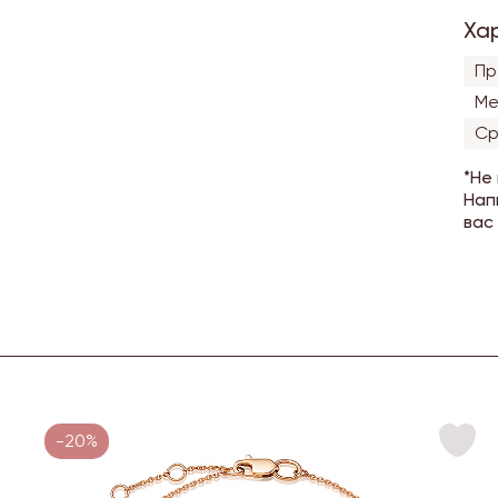
Ха
Пр
Ме
Ср
*Не
Нап
вас
-20%