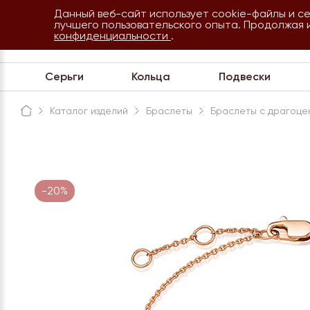
Данный веб-сайт использует cookie-файлы и с
8 800 234 35 54
лучшего пользовательского опыта. Продолжая 
Сочи
конфиденциальности
.
Обратная связь
Серьги
Кольца
Подвески
Каталог изделий
Браслеты
Браслеты с драгоце
-20%