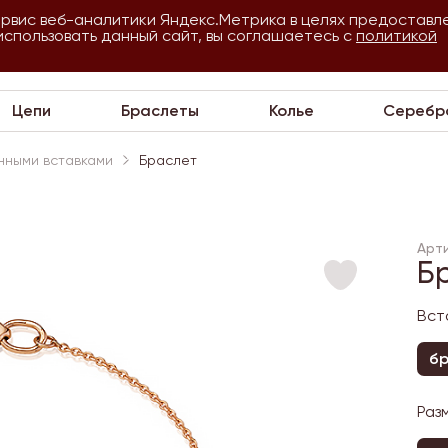
ервис веб-аналитики Яндекс.Метрика в целях предоставл
использовать данный сайт, вы соглашаетесь с
О
Для
политикой
VIP
П
компании
оптовиков
Цепи
Браслеты
Колье
Серебр
нными вставками
Браслет
Арти
Б
Вст
бр
Раз