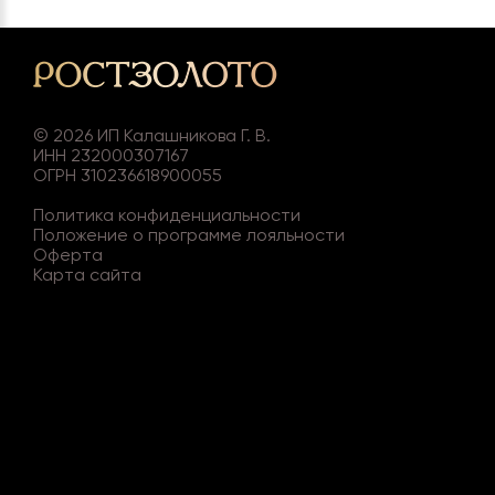
©
2026
ИП Калашникова Г. В.
ИНН 232000307167
ОГРН 310236618900055
Политика конфиденциальности
Положение о программе лояльности
Оферта
Карта сайта