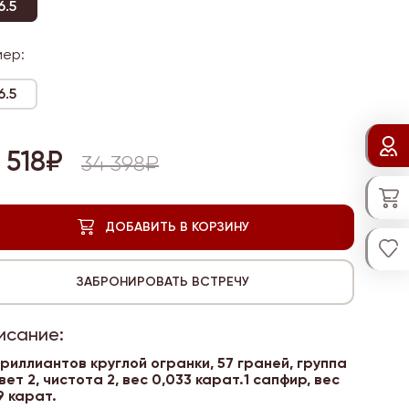
6.5
мер:
6.5
 518₽
34 398₽
исание:
бриллиантов круглой огранки, 57 граней, группа
вет 2, чистота 2, вес
0,033 карат.1 сапфир, вес
9 карат.