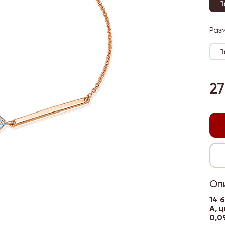
1
Раз
1
27
Оп
14 
А, ц
0,0