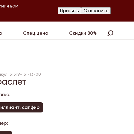
ения вам
Изготовление
Принять
Отклонить
артнеры
Контакты
Акции
украшений
о
Спец.цена
Скидки 80%
кул: 51319-151-13-00
раслет
авка:
иллиант, сапфир
мер: