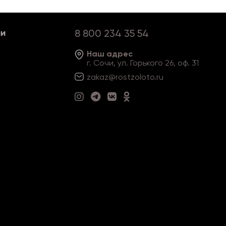
ии
8 800 234 35 54
Наш адрес
г. Сочи, ул. Горького 26, оф. 31
zakaz@rostzoloto
.ru