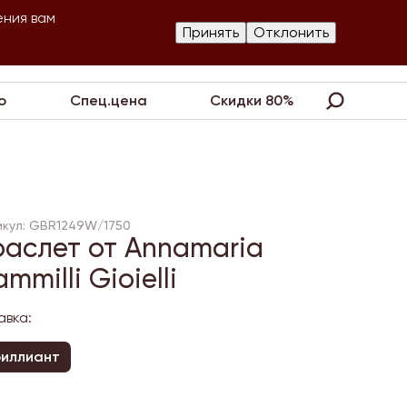
ения вам
Изготовление
Принять
Отклонить
артнеры
Контакты
Акции
украшений
о
Спец.цена
Скидки 80%
икул: GBR1249W/1750
раслет от Annamaria
mmilli Gioielli
авка:
иллиант