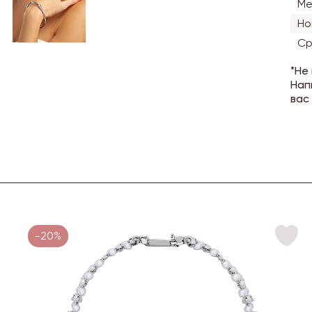
Ме
Но
Ср
*Не
Нап
вас
-20%