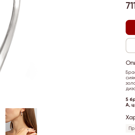
71
Оп
Бра
сия
зол
диз
5 б
А, 
Ха
Пр