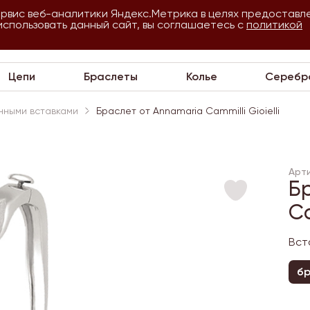
ервис веб-аналитики Яндекс.Метрика в целях предоставл
использовать данный сайт, вы соглашаетесь с
О
Для
политикой
VIP
П
компании
оптовиков
Цепи
Браслеты
Колье
Серебр
нными вставками
Браслет от Annamaria Cammilli Gioielli
Арт
Б
Ca
Вст
бр