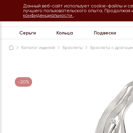
Данный веб-сайт использует cookie-файлы и с
8 800 234 35 54
лучшего пользовательского опыта. Продолжая 
Сочи
конфиденциальности
.
Обратная связь
Серьги
Кольца
Подвески
Каталог изделий
Браслеты
Браслеты с драгоце
-20%