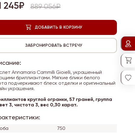
1 245₽
889 056₽
исание:
слет Annamaria Cammilli Gioielli, украшенный
ющими бриллиантами. Мягкие блики белого
ота подчеркивают блеск отделки и оригинальный
айн украшения.
риллиантов круглой огранки, 57 граней, группа
цвет 3, чистота 3, вес 0,30 карат.
рактеристики:
оба
750