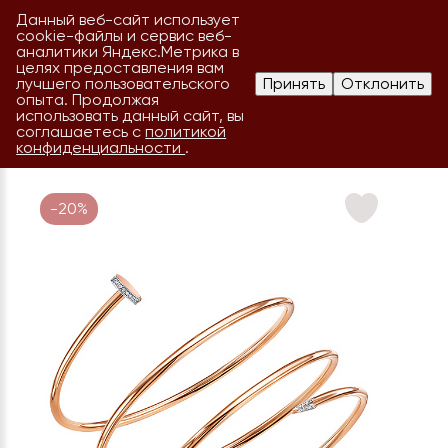
Данный веб-сайт использует
cookie-файлы и сервис веб-
аналитики Яндекс.Метрика в
целях предоставления вам
лучшего пользовательского
Принять
Отклонить
опыта. Продолжая
использовать данный сайт, вы
соглашаетесь с
политикой
конфиденциальности
.
-20%