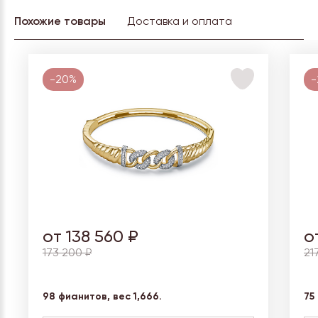
Похожие товары
Доставка и оплата
-20%
-
от 138 560 ₽
о
173 200 ₽
21
98 фианитов, вес
1,666.
75