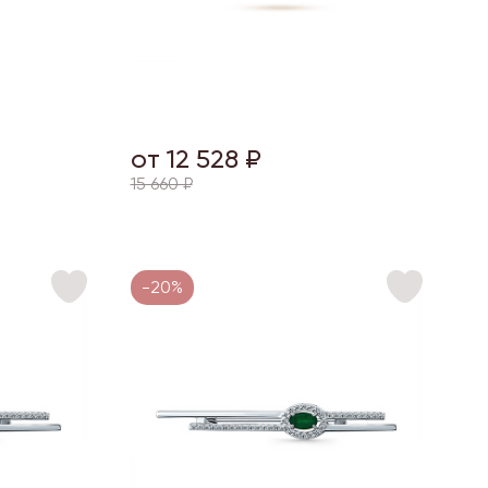
от 12 528 ₽
15 660 ₽
-20%