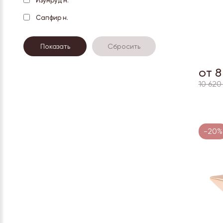
Изумруд н.
Сапфир н.
от 8
10 620
-20%