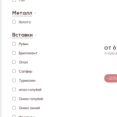
750
Металл
Золото
Вставки
Рубин
от 6
7 920 
Бриллиант
Опал
Сапфир
-20%
Турмалин
опал голубой
Оникс голубой
Оникс синий