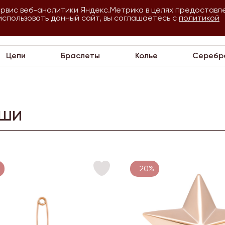
ервис веб-аналитики Яндекс.Метрика в целях предоставл
использовать данный сайт, вы соглашаетесь с
О
Для
политикой
VIP
П
компании
оптовиков
Цепи
Браслеты
Колье
Серебр
ши
-20%