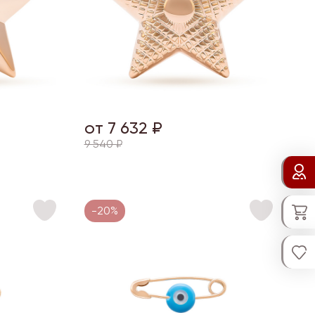
от 7 632 ₽
9 540 ₽
-20%