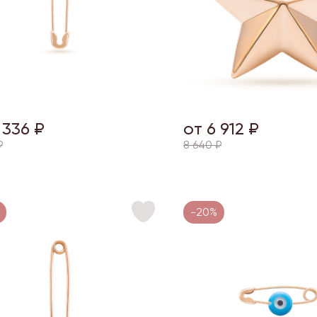
 336 ₽
от 6 912 ₽
₽
8 640 ₽
-20%