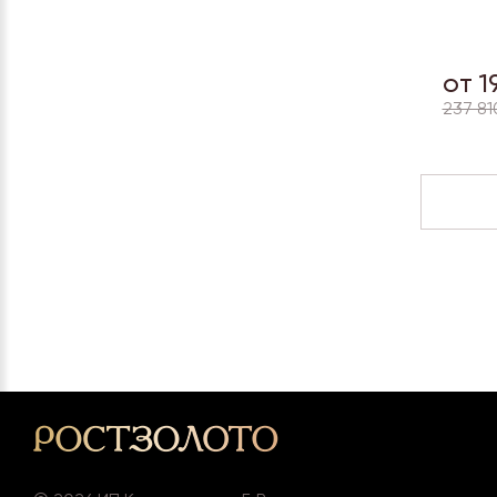
от 1
237 81