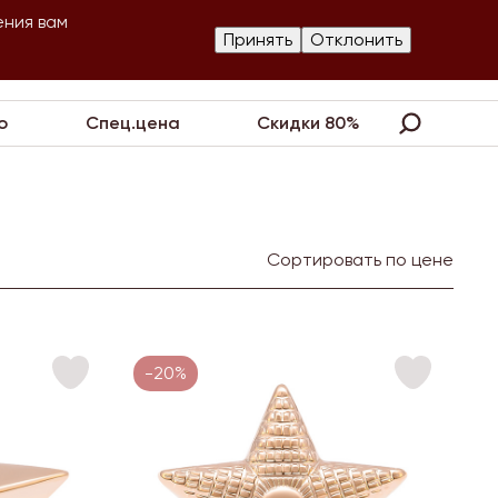
ения вам
Изготовление
Принять
Отклонить
артнеры
Контакты
Акции
украшений
о
Спец.цена
Скидки 80%
Сортировать по цене
-20%