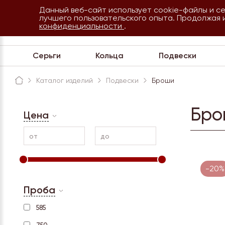
Данный веб-сайт использует cookie-файлы и с
8 800 234 35 54
лучшего пользовательского опыта. Продолжая 
Сочи
конфиденциальности
.
Обратная связь
Серьги
Кольца
Подвески
Каталог изделий
Подвески
Броши
Бро
Цена
от
до
-20%
Проба
585