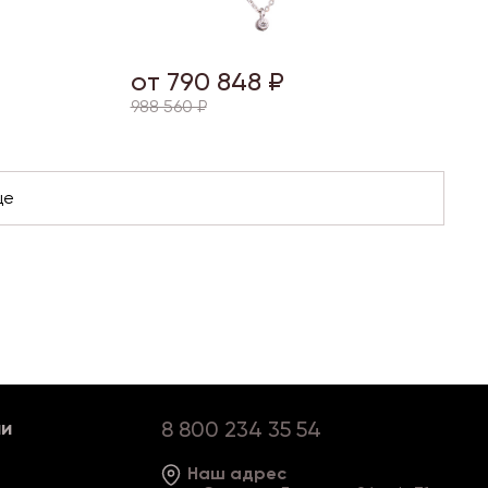
от 790 848 ₽
988 560 ₽
ии
8 800 234 35 54
Наш адрес