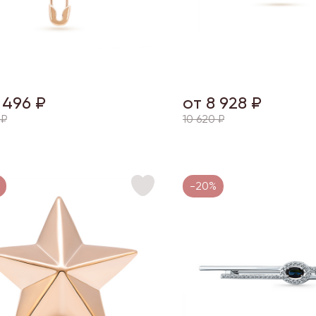
 496 ₽
от 8 928 ₽
 ₽
10 620 ₽
-20%