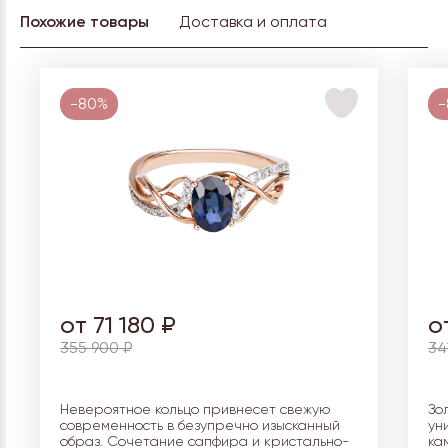
Похожие товары
Доставка и оплата
-80%
-
от 71 180 ₽
о
355 900 ₽
34
Невероятное кольцо привнесет свежую
Зо
современность в безупречно изысканный
ун
образ. Сочетание сапфира и кристально-
ка