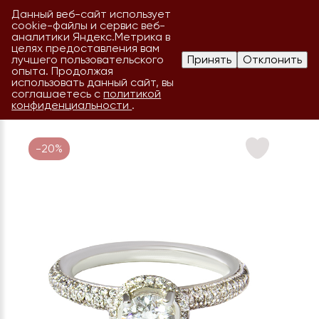
Данный веб-сайт использует
cookie-файлы и сервис веб-
аналитики Яндекс.Метрика в
целях предоставления вам
лучшего пользовательского
Принять
Отклонить
опыта. Продолжая
использовать данный сайт, вы
соглашаетесь с
политикой
конфиденциальности
.
-20%