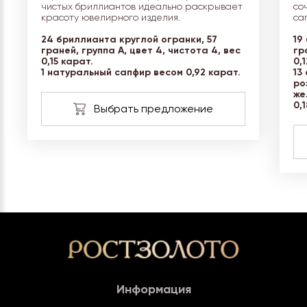
чистых бриллиантов идеально раскрывает
со
красоту ювелирного изделия.
са
24 бриллианта круглой огранки, 57
19
граней, группа А, цвет 4, чистота 4, вес
гр
0,15 карат.
0,
1 натуральный сапфир весом 0,92 карат.
13
ро
же
0,
Информация