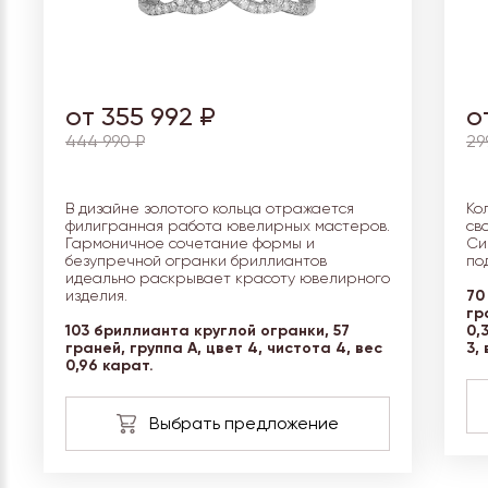
от 355 992 ₽
о
444 990 ₽
29
В дизайне золотого кольца отражается
Ко
филигранная работа ювелирных мастеров.
св
Гармоничное сочетание формы и
Си
безупречной огранки бриллиантов
по
идеально раскрывает красоту ювелирного
70
изделия.
гр
103 бриллианта круглой огранки, 57
0,
граней, группа А, цвет 4, чистота 4, вес
3, 
0,96 карат.