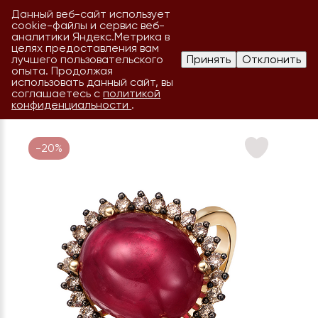
Данный веб-сайт использует
cookie-файлы и сервис веб-
аналитики Яндекс.Метрика в
целях предоставления вам
лучшего пользовательского
Принять
Отклонить
опыта. Продолжая
использовать данный сайт, вы
соглашаетесь с
политикой
конфиденциальности
.
-20%