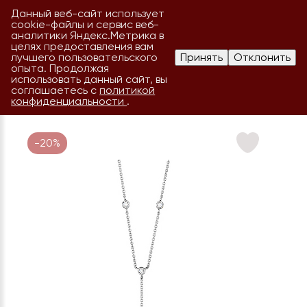
Данный веб-сайт использует
cookie-файлы и сервис веб-
аналитики Яндекс.Метрика в
целях предоставления вам
лучшего пользовательского
Принять
Отклонить
опыта. Продолжая
использовать данный сайт, вы
соглашаетесь с
политикой
конфиденциальности
.
-20%