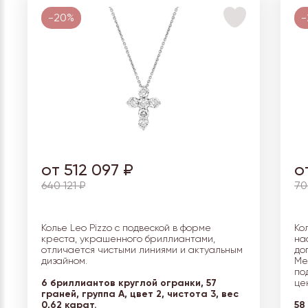
-20%
-
от 512 097 ₽
о
640 121 ₽
70
Колье Leo Pizzo с подвеской в форме
Ко
креста, украшенного бриллиантами,
на
отличается чистыми линиями и актуальным
до
дизайном.
Ме
по
6 бриллиантов круглой огранки, 57
це
граней, группа А, цвет 2, чистота 3, вес
0,62 карат.
58