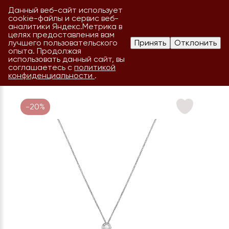
Данный веб-сайт использует
cookie-файлы и сервис веб-
аналитики Яндекс.Метрика в
целях предоставления вам
лучшего пользовательского
Принять
Отклонить
опыта. Продолжая
использовать данный сайт, вы
соглашаетесь с
политикой
конфиденциальности
.
-20%