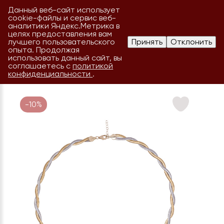
Данный веб-сайт использует
cookie-файлы и сервис веб-
аналитики Яндекс.Метрика в
целях предоставления вам
лучшего пользовательского
Принять
Отклонить
опыта. Продолжая
использовать данный сайт, вы
соглашаетесь с
политикой
конфиденциальности
.
-10%