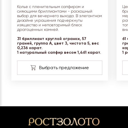
Колье с пленительным сапфиром и
Це
сияющими бриллиантами - роскошный
бр
выбор для вечернего выхода. В элегантном
ме
дизайне украшения подчеркнуты
ра
изящество и неповторимый блеск
то
драгоценных камней.
вн
31 бриллиант круглой огранки, 57
61
граней, группа А, цвет 3, чистота 5, вес
гр
0,236 карат.
ка
1 натуральный сапфир весом 1,461 карат.
1 