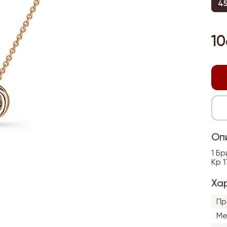
4
10
Оп
1 Бр
Кр 1
Ха
Пр
Ме