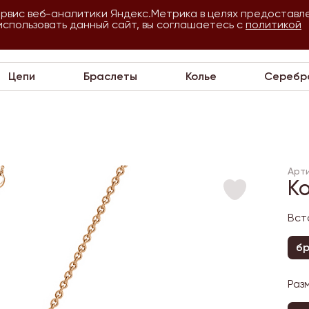
ервис веб-аналитики Яндекс.Метрика в целях предоставл
использовать данный сайт, вы соглашаетесь с
О
Для
политикой
VIP
П
компании
оптовиков
Цепи
Браслеты
Колье
Серебр
Арти
К
Вст
бр
Раз