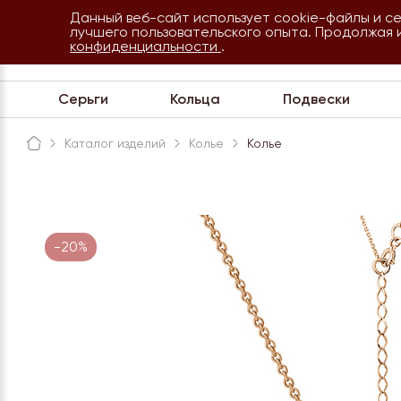
Данный веб-сайт использует cookie-файлы и с
8 800 234 35 54
лучшего пользовательского опыта. Продолжая 
Сочи
конфиденциальности
.
Обратная связь
Серьги
Кольца
Подвески
Каталог изделий
Колье
Колье
-20%