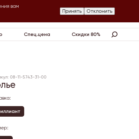
ения вам
Изготовление
Принять
Отклонить
артнеры
Контакты
Акции
украшений
о
Спец.цена
Скидки 80%
кул: 08-11-5743-31-00
олье
авка:
иллиант
мер: