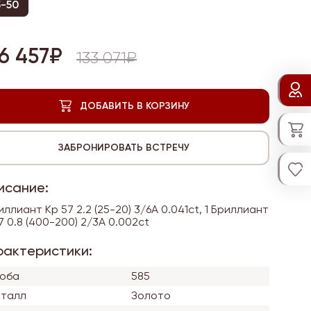
5-50
6 457₽
133 071₽
исание:
иллиант Кр 57 2.2 (25-20) 3/6А 0.041ct, 1 Бриллиант
7 0.8 (400-200) 2/3А 0.002ct
рактеристики:
оба
585
талл
Золото