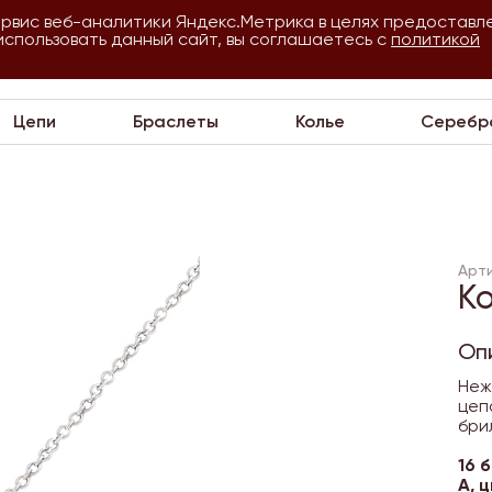
ервис веб-аналитики Яндекс.Метрика в целях предоставл
использовать данный сайт, вы соглашаетесь с
О
Для
политикой
VIP
П
компании
оптовиков
Цепи
Браслеты
Колье
Серебр
Арт
Ко
Оп
Неж
цеп
бри
16 
А, ц