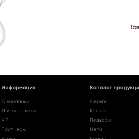
То
Информация
Каталог продукц
О компании
Серьги
Для оптовиков
Кольца
VIP
Подвески
Партнеры
Цепи
Акции
Браслеты