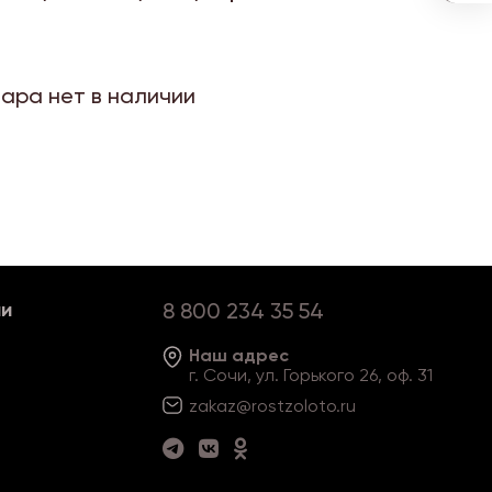
вара нет в наличии
ии
8 800 234 35 54
Наш адрес
г. Сочи, ул. Горького 26, оф. 31
zakaz@rostzoloto
.ru