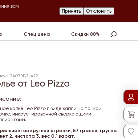
ения вам
Изготовление
Принять
Отклонить
артнеры
Контакты
Акции
украшений
о
Спец.цена
Скидки 80%
икул: 24070B2/472
лье от Leo Pizzo
исание:
ное колье Leo Pizzo в виде капли на тонкой
очке, инкрустированной сверкающими
ллиантами.
бриллиантов круглой огранки, 57 граней, группа
вет 2, чистота 3, вес 0,1 карат.