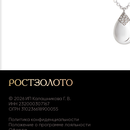
©
2026
ИП Калашникова Г. В.
ИНН 232000307167
ОГРН 310236618900055
Политика конфиденциальности
Положение о программе лояльности
Оферта