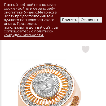
Данный веб-сайт использует
cookie-файлы и сервис веб-
аналитики Яндекс.Метрика в
целях предоставления вам
лучшего пользовательского
Принять
Отклонить
опыта. Продолжая
использовать данный сайт, вы
соглашаетесь с
политикой
конфиденциальности
.