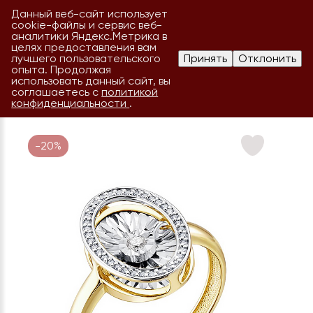
Данный веб-сайт использует
cookie-файлы и сервис веб-
аналитики Яндекс.Метрика в
целях предоставления вам
лучшего пользовательского
Принять
Отклонить
опыта. Продолжая
использовать данный сайт, вы
соглашаетесь с
политикой
конфиденциальности
.
-20%