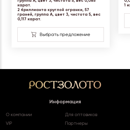
группа А, цвет 3, чистота 5, вес 0,085
0,
карат.
1 
2 бриллианта круглой огранки, 57
граней, группа А, цвет 3, чистота 5, вес
0,117 карат.
Информация
О компании
Для оптовиков
VIP
Партнеры