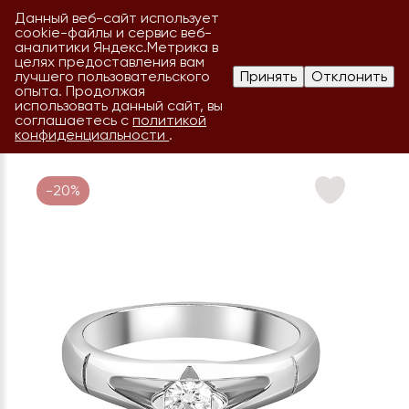
Данный веб-сайт использует
cookie-файлы и сервис веб-
аналитики Яндекс.Метрика в
целях предоставления вам
лучшего пользовательского
Принять
Отклонить
опыта. Продолжая
использовать данный сайт, вы
соглашаетесь с
политикой
конфиденциальности
.
-20%