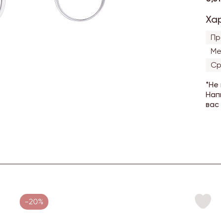
Ха
Пр
Ме
Ср
*Не
Нап
вас
-20%