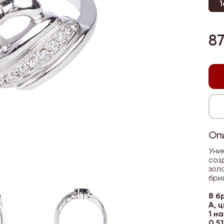
1
87
Оп
Уни
соз
зол
бри
8 б
А, 
1 н
0,5