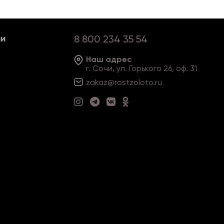
ии
8 800 234 35 54
Наш адрес
г. Сочи, ул. Горького 26, оф. 31
zakaz@rostzoloto
.ru