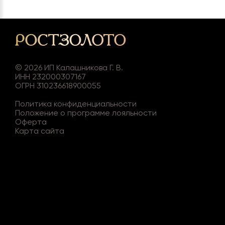
©
2026
ИП Калашникова Г. В.
ИНН 232000307167
ОГРН 310236618900055
Политика конфиденциальности
Положение о программе лояльности
Оферта
Карта сайта