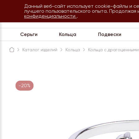
Данный веб-сайт использует cookie-файлы и с
8 800 234 35 54
лучшего пользовательского опыта. Продолжая 
Сочи
конфиденциальности
.
Обратная связь
Серьги
Кольца
Подвески
Каталог изделий
Кольца
Кольца с драгоценными
-20%