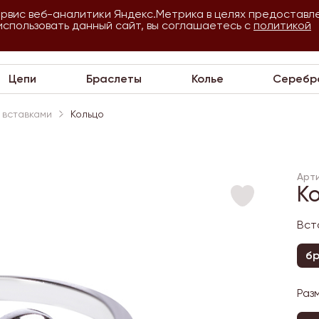
ервис веб-аналитики Яндекс.Метрика в целях предоставл
использовать данный сайт, вы соглашаетесь с
О
Для
политикой
VIP
П
компании
оптовиков
Цепи
Браслеты
Колье
Серебр
 вставками
Кольцо
Арти
К
Вст
бр
Раз