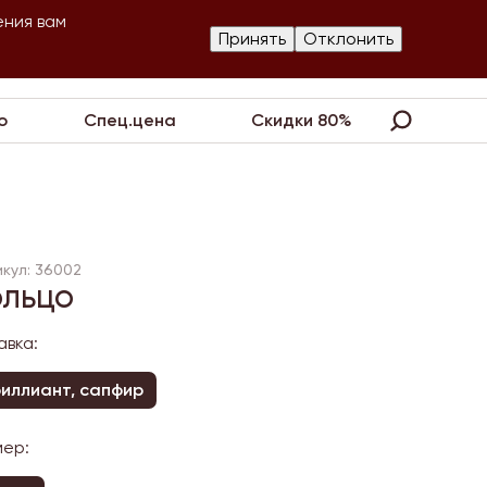
ения вам
Изготовление
Принять
Отклонить
артнеры
Контакты
Акции
украшений
о
Спец.цена
Скидки 80%
кул: 36002
ольцо
авка:
иллиант, сапфир
мер: