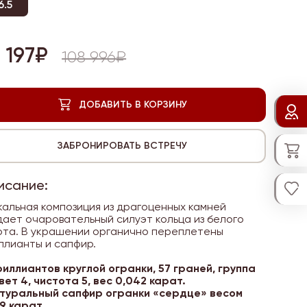
6.5
 197₽
108 996₽
исание:
кальная композиция из драгоценных камней
дает очаровательный силуэт кольца из белого
ота. В украшении органично переплетены
ллианты и сапфир.
риллиантов круглой огранки, 57 граней, группа
цвет 4, чистота 5, вес 0,042 карат.
атуральный сапфир огранки «сердце» весом
19 карат.