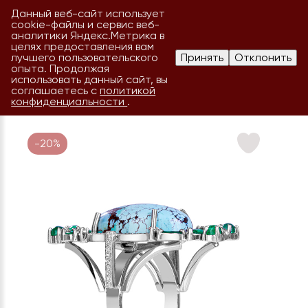
Данный веб-сайт использует
cookie-файлы и сервис веб-
аналитики Яндекс.Метрика в
целях предоставления вам
лучшего пользовательского
Принять
Отклонить
опыта. Продолжая
использовать данный сайт, вы
соглашаетесь с
политикой
конфиденциальности
.
-20%