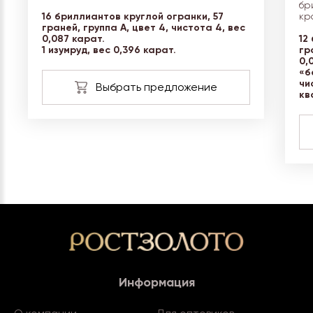
бр
16 бриллиантов круглой огранки, 57
кр
граней, группа А, цвет 4, чистота 4, вес
0,087 карат.
12
1 изумруд, вес 0,396 карат.
гр
0,
«б
чи
кв
Информация