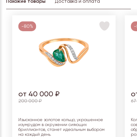
Похожие товары
Доставка и оплата
-80%
-
от 40 000 ₽
о
200 000 ₽
67
Изысканное золотое кольцо, украшенное
Ко
изумрудом в окружении сияющих
со
бриллиантов, станет идеальным выбором
об
на каждый день.
ро