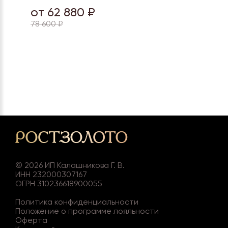
от 62 880 ₽
78 600 ₽
©
2026
ИП Калашникова Г. В.
ИНН 232000307167
ОГРН 310236618900055
Политика конфиденциальности
Положение о программе лояльности
Оферта