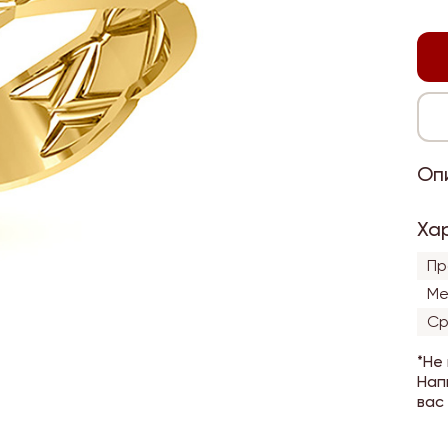
Оп
Ха
Пр
Ме
Ср
*Не
Нап
вас