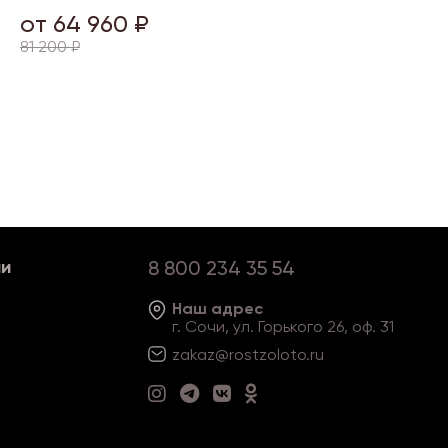
от 64 960 ₽
81 200 ₽
ии
8 800 234 35 54
Наш адрес
г. Сочи, ул. Горького 26, оф. 31
zakaz@rostzoloto
.ru