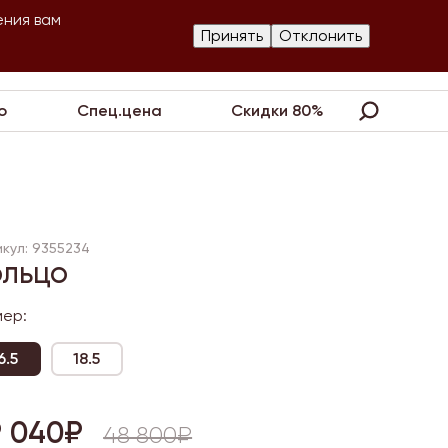
ения вам
Изготовление
Принять
Отклонить
артнеры
Контакты
Акции
украшений
о
Спец.цена
Скидки 80%
кул: 9355234
ольцо
мер:
6.5
18.5
9 040₽
48 800₽