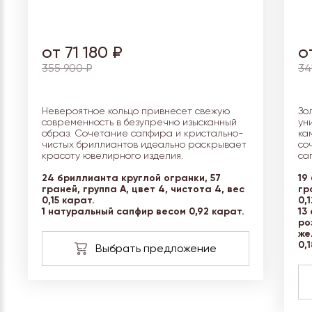
от 71 180 ₽
о
355 900 ₽
34
Невероятное кольцо привнесет свежую
Зо
современность в безупречно изысканный
ун
образ. Сочетание сапфира и кристально-
ка
чистых бриллиантов идеально раскрывает
со
красоту ювелирного изделия.
са
24 бриллианта круглой огранки, 57
19
граней, группа А, цвет 4, чистота 4, вес
гр
0,15 карат.
0,
1 натуральный сапфир весом 0,92 карат.
13
ро
же
0,