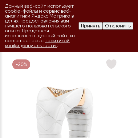
Данный веб-сайт использует
cookie-файлы и сервис веб-
аналитики Яндекс.Метрика в
целях предоставления вам
лучшего пользовательского
Принять
Отклонить
опыта. Продолжая
использовать данный сайт, вы
соглашаетесь с
политикой
конфиденциальности
.
-20%