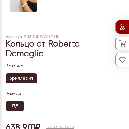
Артикул: 906BDBWOR/1310
Кольцо от Roberto
Demeglio
Вставка:
бриллиант
Размер:
17,5
638 901₽
798 626₽