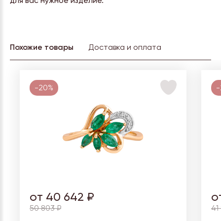
для вас нужное изделие.
Похожие товары
Доставка и оплата
-20%
-
от 40 642 ₽
о
50 803 ₽
41