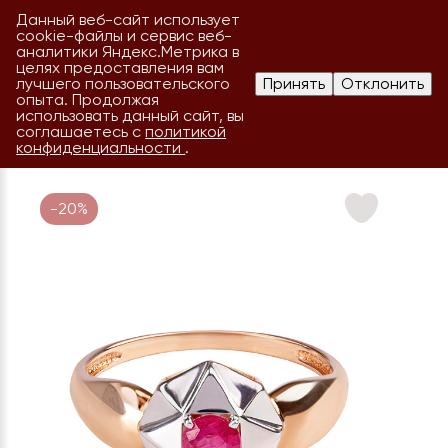
Данный веб-сайт использует
cookie-файлы и сервис веб-
аналитики Яндекс.Метрика в
целях предоставления вам
лучшего пользовательского
Принять
Отклонить
опыта. Продолжая
использовать данный сайт, вы
соглашаетесь с
политикой
конфиденциальности
.
-20%