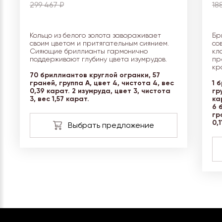
299 467 ₽
18
Кольцо из белого золота завораживает
Бр
своим цветом и притягательным сиянием.
со
Сияющие бриллианты гармонично
кл
поддерживают глубину цвета изумрудов.
пр
кр
70 бриллиантов круглой огранки, 57
граней, группа А, цвет 4, чистота 4, вес
1 
0,39 карат. 2 изумруда, цвет 3, чистота
гр
3, вес 1,57 карат.
ка
6 
гр
0,