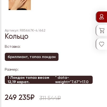
Артикул: R85667К-4/662
Кольцо
Вставка:
бриллиант, топаз лондон
Размер:
1 Лондон топаз весом
" data-
12,19 карат.
weight="7.67">17.0
249 235₽
311 544₽