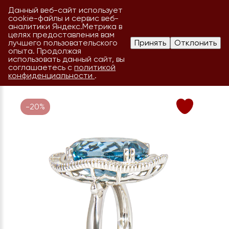
Данный веб-сайт использует
cookie-файлы и сервис веб-
аналитики Яндекс.Метрика в
целях предоставления вам
лучшего пользовательского
Принять
Отклонить
опыта. Продолжая
использовать данный сайт, вы
соглашаетесь с
политикой
конфиденциальности
.
-20%