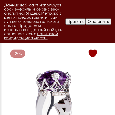
Данный веб-сайт использует
cookie-файлы и сервис веб-
аналитики Яндекс.Метрика в
целях предоставления вам
лучшего пользовательского
Принять
Отклонить
опыта. Продолжая
использовать данный сайт, вы
соглашаетесь с
политикой
конфиденциальности
.
-20%