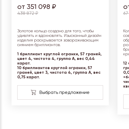
от 351 098 ₽
о
438 872 ₽
67
Золотое кольцо создано для того, чтобы
Ко
удивлять и вдохновлять. Изысканный дизайн
со
изделия раскрывается завораживающим
об
сиянием бриллиантов.
ро
бр
1 бриллиант круглой огранки, 57 граней,
кр
цвет 4, чистота 4, группа А, вес 0,44
карат.
12
10 бриллиантов круглой огранки, 57
гр
граней, цвет 3, чистота 4, группа А, вес
0,
0,75 карат.
«б
чи
кв