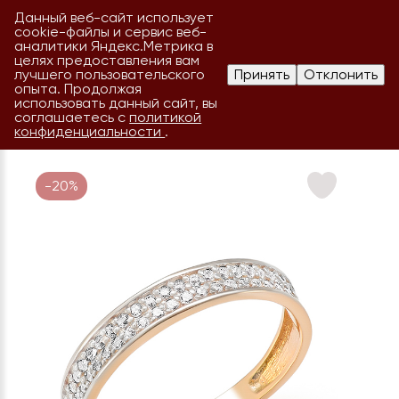
Данный веб-сайт использует
cookie-файлы и сервис веб-
аналитики Яндекс.Метрика в
целях предоставления вам
лучшего пользовательского
Принять
Отклонить
опыта. Продолжая
использовать данный сайт, вы
соглашаетесь с
политикой
конфиденциальности
.
-20%