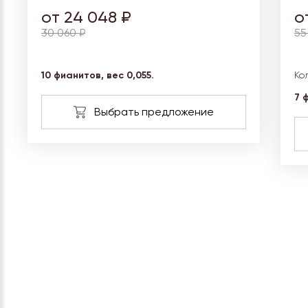
от 24 048 ₽
о
30 060 ₽
55
10 фианитов, вес 0,055.
Ко
7 