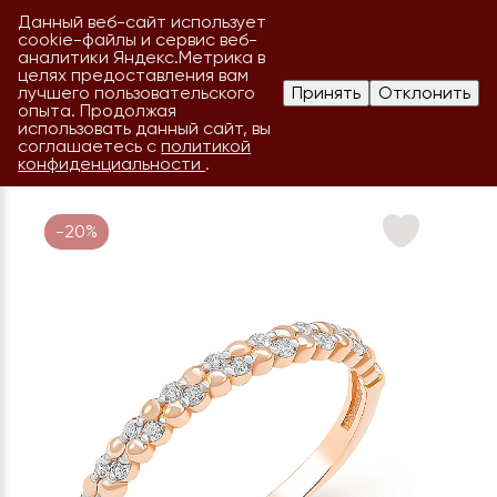
Данный веб-сайт использует
cookie-файлы и сервис веб-
аналитики Яндекс.Метрика в
целях предоставления вам
лучшего пользовательского
Принять
Отклонить
опыта. Продолжая
использовать данный сайт, вы
соглашаетесь с
политикой
конфиденциальности
.
-20%