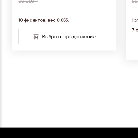
30 060 ₽
55
10 фианитов, вес 0,055.
Ко
7 