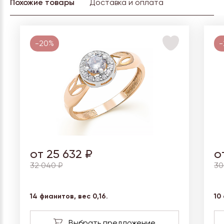
Похожие товары
Доставка и оплата
-20%
-
от 25 632 ₽
о
32 040 ₽
30
14 фианитов, вес
0,16.
10