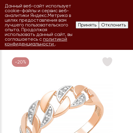
Данный веб-сайт использует
cookie-файлы и сервис веб-
аналитики Яндекс.Метрика в
целях предоставления вам
лучшего пользовательского
Принять
Отклонить
опыта. Продолжая
использовать данный сайт, вы
соглашаетесь с
политикой
конфиденциальности
.
-20%