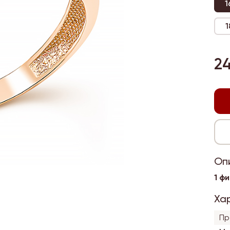
1
1
2
Оп
1 ф
Ха
Пр