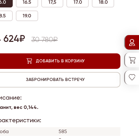
6.0
16.5
17,5
17.0
18.0
8.5
19.0
4 624₽
30 780₽
исание:
ианит, вес
0,144.
рактеристики:
оба
585