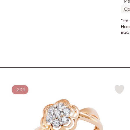
Ме
Ср
*Не
Нап
вас
-20%