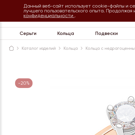
Данный веб-сайт использует cookie-файлы и с
8 800 234 35 54
лучшего пользовательского опыта. Продолжая 
Сочи
конфиденциальности
.
Обратная связь
Серьги
Кольца
Подвески
Каталог изделий
Кольца
Кольца с недрагоценны
-20%