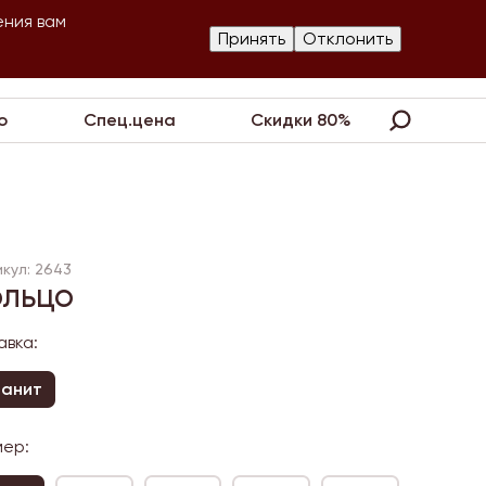
ения вам
Изготовление
Принять
Отклонить
артнеры
Контакты
Акции
украшений
о
Спец.цена
Скидки 80%
кул: 2643
ольцо
авка:
ианит
мер: