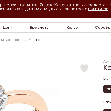
ервис веб-аналитики Яндекс.Метрика в целях предоставл
использовать данный сайт, вы соглашаетесь с
О
Для
политикой
VIP
П
компании
оптовиков
Цепи
Браслеты
Колье
Серебр
ми вставками
Кольцо
Арти
К
Вст
ф
Раз