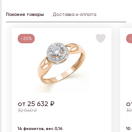
Похожие товары
Доставка и оплата
-20%
-
от 25 632 ₽
о
32 040 ₽
30
14 фианитов, вес
0,16.
10