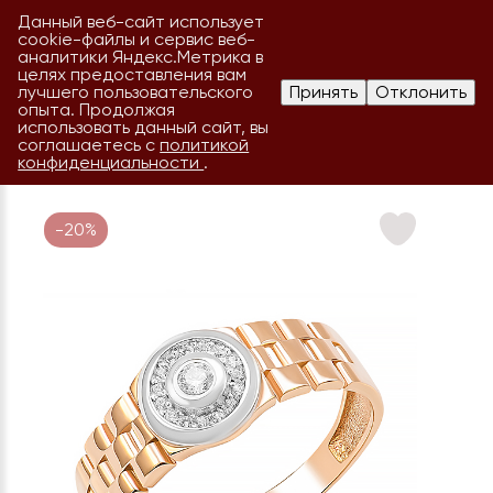
Данный веб-сайт использует
cookie-файлы и сервис веб-
аналитики Яндекс.Метрика в
целях предоставления вам
лучшего пользовательского
Принять
Отклонить
опыта. Продолжая
использовать данный сайт, вы
соглашаетесь с
политикой
конфиденциальности
.
-20%