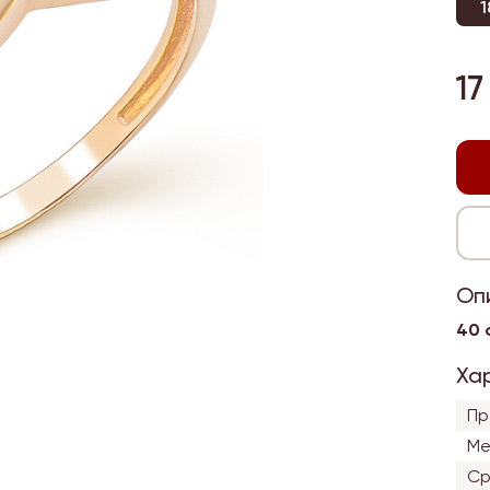
1
17
Оп
40 
Ха
Пр
Ме
Ср