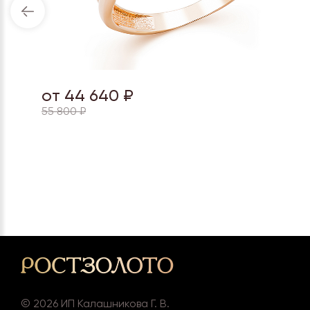
от 44 640 ₽
55 800 ₽
©
2026
ИП Калашникова Г. В.