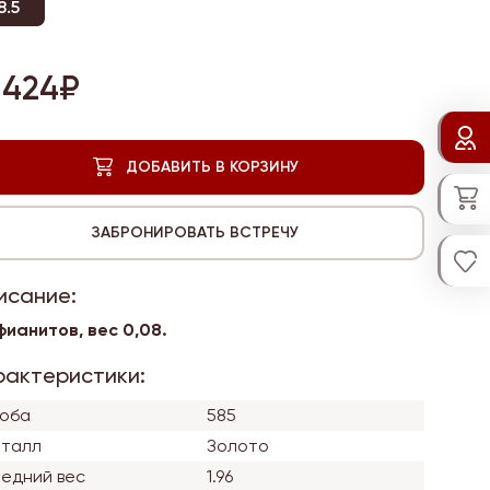
8.5
 424₽
исание:
фианитов, вес
0,08.
рактеристики:
оба
585
талл
Золото
едний вес
1.96