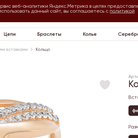
ервис веб-аналитики Яндекс.Метрика в целях предоставл
использовать данный сайт, вы соглашаетесь с
О
Для
политикой
VIP
П
компании
оптовиков
Цепи
Браслеты
Колье
Серебр
ми вставками
Кольцо
Арти
К
Вст
ф
Раз