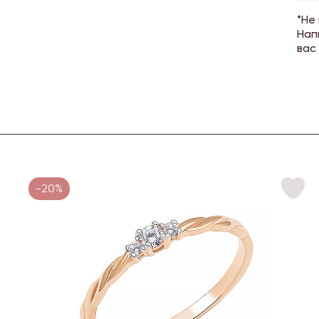
*Не
Нап
вас
-20%