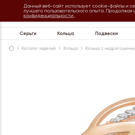
Данный веб-сайт использует cookie-файлы и с
8 800 234 35 54
лучшего пользовательского опыта. Продолжая 
Сочи
конфиденциальности
.
Обратная связь
Серьги
Кольца
Подвески
Каталог изделий
Кольца
Кольца с недрагоценны