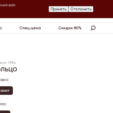
ения вам
Изготовление
Принять
Отклонить
артнеры
Контакты
Акции
украшений
о
Спец.цена
Скидки 80%
кул: 1984
ольцо
авка:
ианит
мер: