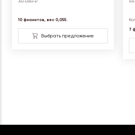
30 060 ₽
55
10 фианитов, вес 0,055.
Ко
7 