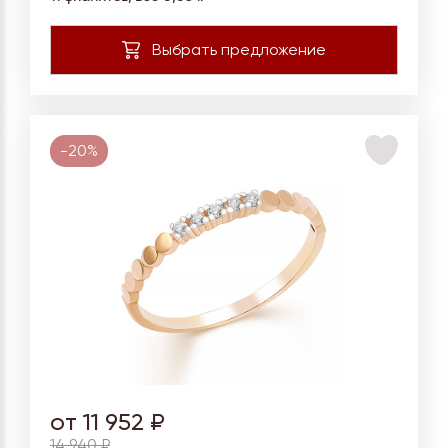
-20%
от 11 952 ₽
14 940 ₽