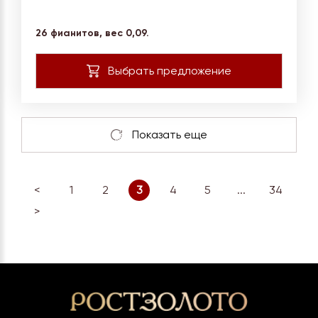
26 фианитов, вес
0,09.
<
1
2
3
4
5
...
34
>