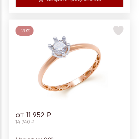
-20%
от 11 952 ₽
14 940 ₽