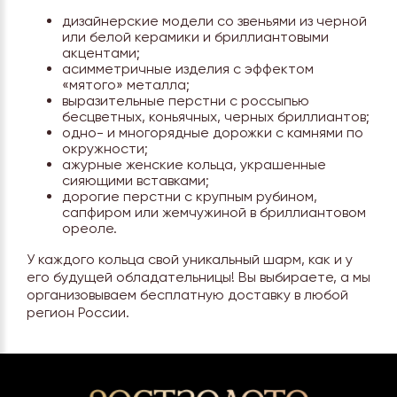
дизайнерские модели со звеньями из черной
или белой керамики и бриллиантовыми
акцентами;
асимметричные изделия с эффектом
«мятого» металла;
выразительные перстни с россыпью
бесцветных, коньячных, черных бриллиантов;
одно- и многорядные дорожки с камнями по
окружности;
ажурные женские кольца, украшенные
сияющими вставками;
дорогие перстни с крупным рубином,
сапфиром или жемчужиной в бриллиантовом
ореоле.
У каждого кольца свой уникальный шарм, как и у
его будущей обладательницы! Вы выбираете, а мы
организовываем бесплатную доставку в любой
регион России.