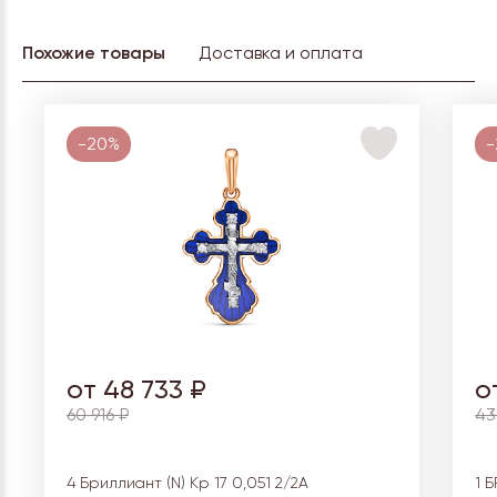
Похожие товары
Доставка и оплата
-20%
-
от 48 733 ₽
о
60 916 ₽
43
4 Бриллиант (N) Кр 17 0,051 2/2А
1 