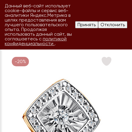
Данный веб-сайт использует
cookie-файлы и сервис веб-
аналитики Яндекс.Метрика в
целях предоставления вам
лучшего пользовательского
Принять
Отклонить
опыта. Продолжая
использовать данный сайт, вы
соглашаетесь с
политикой
конфиденциальности
.
-20%