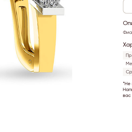
Оп
Фиа
Ха
Пр
Ме
Ср
*Не
Нап
вас