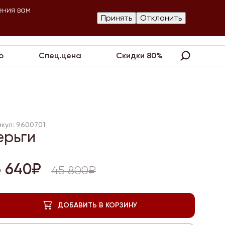
ения вам
Изготовление
Принять
Отклонить
артнеры
Контакты
Акции
украшений
о
Спец.цена
Скидки 80%
кул: 9600701
ерьги
6 640₽
45 800₽