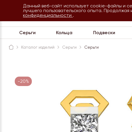
Данный веб-сайт использует cookie-файлы и с
8 800 234 35 54
лучшего пользовательского опыта. Продолжая 
Сочи
конфиденциальности
.
Обратная связь
Серьги
Кольца
Подвески
Каталог изделий
Серьги
Серьги
-20%