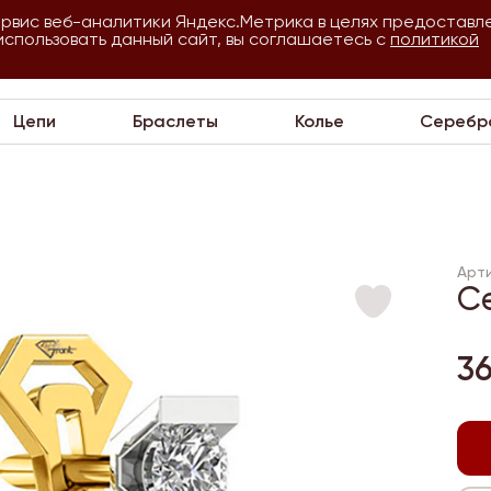
ервис веб-аналитики Яндекс.Метрика в целях предоставл
использовать данный сайт, вы соглашаетесь с
О
Для
политикой
VIP
П
компании
оптовиков
Цепи
Браслеты
Колье
Серебр
Арти
С
3