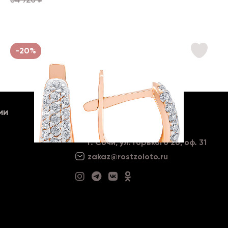
-20%
ии
8 800 234 35 54
Наш адрес
г. Сочи, ул. Горького 26, оф. 31
zakaz@rostzoloto
.ru
от 26 208 ₽
32 760 ₽