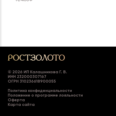
©
2026
ИП Калашникова Г. В.
ИНН 232000307167
ОГРН 310236618900055
Политика конфиденциальности
Положение о программе лояльности
Оферта
Карта сайта