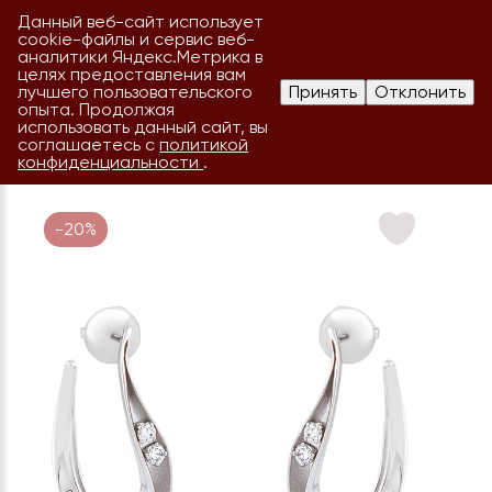
Данный веб-сайт использует
cookie-файлы и сервис веб-
аналитики Яндекс.Метрика в
целях предоставления вам
лучшего пользовательского
Принять
Отклонить
опыта. Продолжая
использовать данный сайт, вы
соглашаетесь с
политикой
конфиденциальности
.
-20%