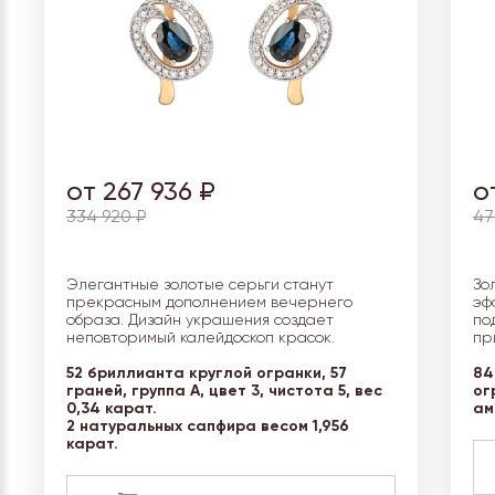
от 267 936 ₽
о
334 920 ₽
47
Элегантные золотые серьги станут
Зо
прекрасным дополнением вечернего
эф
образа. Дизайн украшения создает
по
неповторимый калейдоскоп красок.
пр
52 бриллианта круглой огранки, 57
84
граней, группа А, цвет 3, чистота 5, вес
ог
0,34 карат.
ам
2 натуральных сапфира весом 1,956
карат.