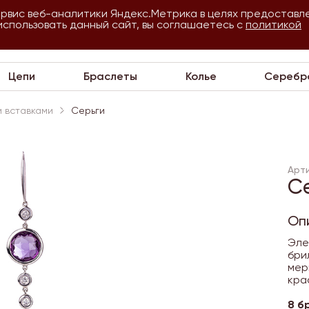
ервис веб-аналитики Яндекс.Метрика в целях предоставл
использовать данный сайт, вы соглашаетесь с
О
Для
политикой
VIP
П
компании
оптовиков
Цепи
Браслеты
Колье
Серебр
 вставками
Серьги
Арти
С
Оп
Эле
бри
мер
кра
8 б