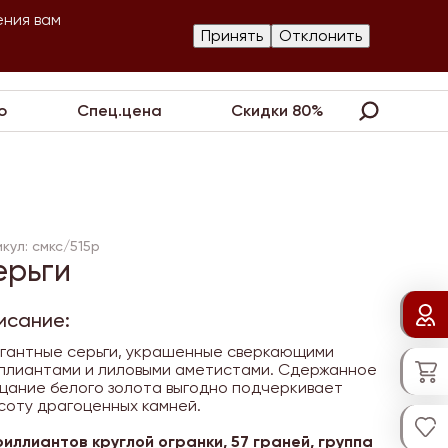
ения вам
Изготовление
Принять
Отклонить
артнеры
Контакты
Акции
украшений
о
Спец.цена
Скидки 80%
кул: смкс/515р
ерьги
исание:
гантные серьги, украшенные сверкающими
ллиантами и лиловыми аметистами. Сдержанное
цание белого золота выгодно подчеркивает
соту драгоценных камней.
риллиантов круглой огранки, 57 граней, группа