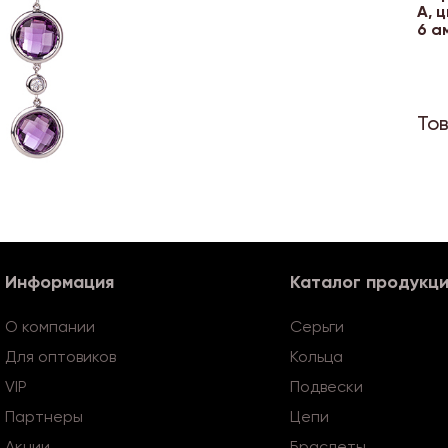
А, 
6 а
То
Информация
Каталог продукц
О компании
Серьги
Для оптовиков
Кольца
VIP
Подвески
Партнеры
Цепи
Акции
Браслеты