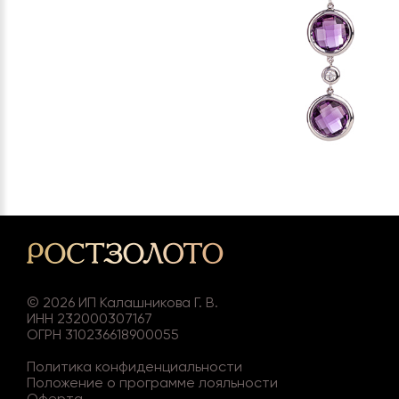
©
2026
ИП Калашникова Г. В.
ИНН 232000307167
ОГРН 310236618900055
Политика конфиденциальности
Положение о программе лояльности
Оферта