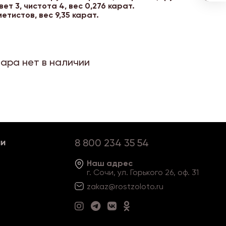
цвет 3, чистота 4, вес 0,276 карат.
метистов, вес 9,35 карат.
вара нет в наличии
ии
8 800 234 35 54
Наш адрес
г. Сочи, ул. Горького 26, оф. 31
zakaz@rostzoloto
.ru