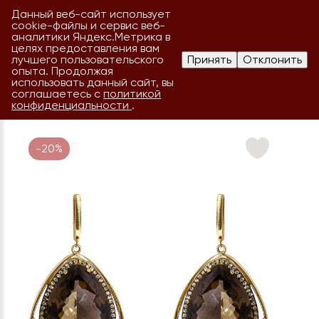
Данный веб-сайт использует
cookie-файлы и сервис веб-
аналитики Яндекс.Метрика в
целях предоставления вам
лучшего пользовательского
Принять
Отклонить
опыта. Продолжая
использовать данный сайт, вы
соглашаетесь с
политикой
конфиденциальности
.
-20%