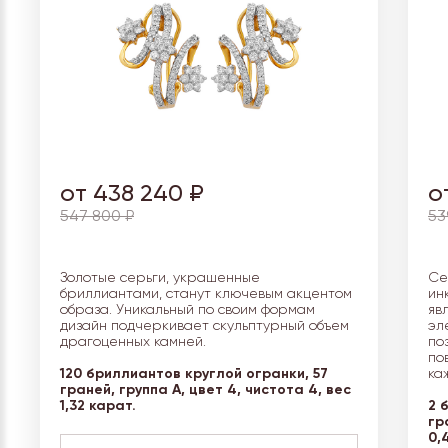
от 438 240 ₽
о
547 800 ₽
53
Золотые серьги, украшенные
Се
бриллиантами, станут ключевым акцентом
ин
образа. Уникальный по своим формам
яв
дизайн подчеркивает скульптурный объем
эл
драгоценных камней.
по
по
120 бриллиантов круглой огранки, 57
ка
граней, группа А, цвет 4, чистота 4, вес
1,32 карат.
2 
гр
0,