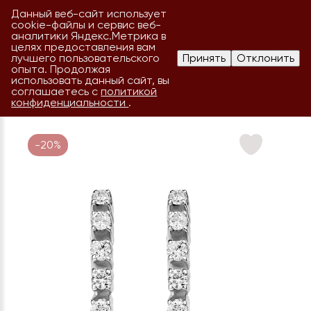
Данный веб-сайт использует
cookie-файлы и сервис веб-
аналитики Яндекс.Метрика в
целях предоставления вам
лучшего пользовательского
Принять
Отклонить
опыта. Продолжая
использовать данный сайт, вы
соглашаетесь с
политикой
конфиденциальности
.
-20%