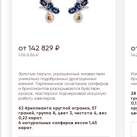
от 142 829 ₽
о
178 536 ₽
14
Золотые серьги, украшенные множеством
Из
уникально подобранных драгоценных
бр
камней. Гармоничное сочетание сапфиров
не
и бриллиантов раскрывается буйством
28
красок, мастерски подчеркивая искусную
гр
работу ювелиров.
0,
62 бриллианта круглой огранки, 57
кр
граней, группа А, цвет 3, чистота 4, вес
цв
0,22 карат.
6 натуральных сапфиров весом 1,45
карат.