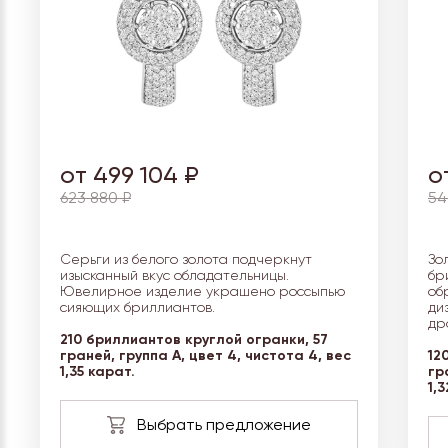
от 499 104 ₽
о
623 880 ₽
54
Серьги из белого золота подчеркнут
Зо
изысканный вкус обладательницы.
бр
Ювелирное изделие украшено россыпью
об
сияющих бриллиантов.
ди
др
210 бриллиантов круглой огранки, 57
граней, группа А, цвет 4, чистота 4, вес
12
1,35 карат.
гр
1,