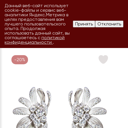
Данный веб-сайт использует
cookie-файлы и сервис веб-
аналитики Яндекс.Метрика в
целях предоставления вам
лучшего пользовательского
Принять
Отклонить
опыта. Продолжая
использовать данный сайт, вы
соглашаетесь с
политикой
конфиденциальности
.
-20%