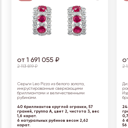
от 1 691 055 ₽
о
2 113 819 ₽
2 
Серьги Leo Pizzo из белого золота,
Ди
инкрустированные сверкающими
ра
бриллиантами и величественными
Из
рубинами.
бр
40 бриллиантов круглой огранки, 57
24
граней, группа А, цвет 2, чистота 3, вес
гр
1,6 карат.
0,
6 натуральных рубинов весом 2,62
6 
карат.
56