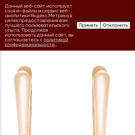
Данный веб-сайт использует
cookie-файлы и сервис веб-
аналитики Яндекс.Метрика в
целях предоставления вам
лучшего пользовательского
Принять
Отклонить
опыта. Продолжая
использовать данный сайт, вы
соглашаетесь с
политикой
конфиденциальности
.