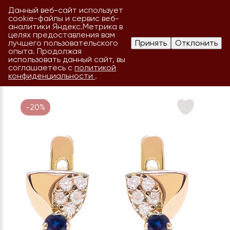
Данный веб-сайт использует
cookie-файлы и сервис веб-
аналитики Яндекс.Метрика в
целях предоставления вам
лучшего пользовательского
Принять
Отклонить
опыта. Продолжая
использовать данный сайт, вы
соглашаетесь с
политикой
конфиденциальности
.
-20%