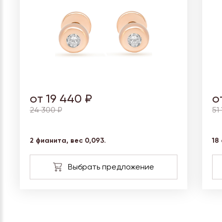
от 19 440 ₽
о
24 300 ₽
51
2 фианита, вес
0,093.
18