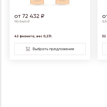
от 72 432 ₽
о
90 540 ₽
53
42 фианита, вес 0,231.
52