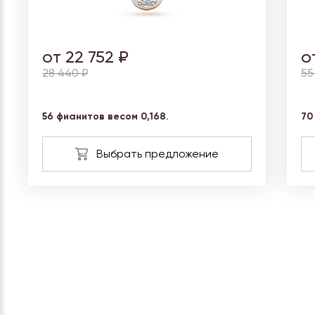
от 22 752 ₽
о
28 440 ₽
55
56 фианитов весом 0,168.
70