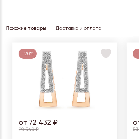
Похожие товары
Доставка и оплата
-20%
-
от 72 432 ₽
о
90 540 ₽
53