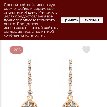
Данный веб-сайт использует
cookie-файлы и сервис веб-
аналитики Яндекс.Метрика в
целях предоставления вам
лучшего пользовательского
Принять
Отклонить
опыта. Продолжая
использовать данный сайт, вы
соглашаетесь с
политикой
конфиденциальности
.
-20%