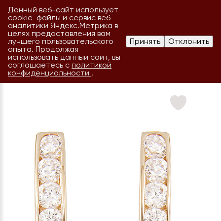
Данный веб-сайт использует
cookie-файлы и сервис веб-
аналитики Яндекс.Метрика в
целях предоставления вам
лучшего пользовательского
Принять
Отклонить
опыта. Продолжая
использовать данный сайт, вы
соглашаетесь с
политикой
конфиденциальности
.