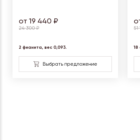
от 19 440 ₽
о
24 300 ₽
51
2 фианита, вес
0,093.
18