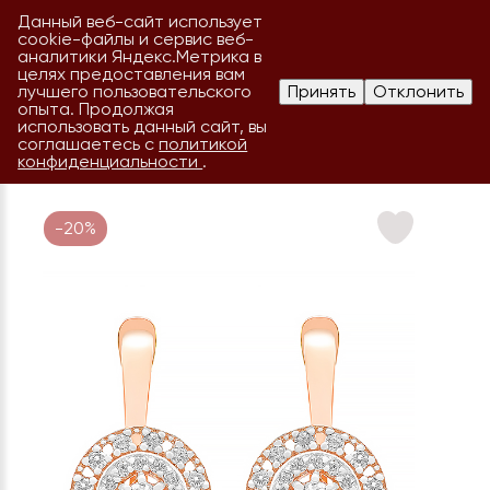
Данный веб-сайт использует
cookie-файлы и сервис веб-
аналитики Яндекс.Метрика в
целях предоставления вам
лучшего пользовательского
Принять
Отклонить
опыта. Продолжая
использовать данный сайт, вы
соглашаетесь с
политикой
конфиденциальности
.
-20%