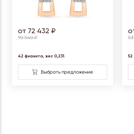
от 72 432 ₽
о
90 540 ₽
53
42 фианита, вес 0,231.
52