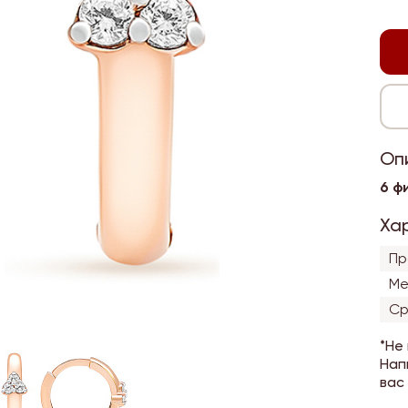
Оп
6 ф
Ха
Пр
Ме
Ср
*Не
Нап
вас