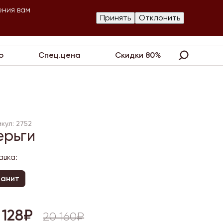
ения вам
Изготовление
Принять
Отклонить
артнеры
Контакты
Акции
украшений
о
Спец.цена
Скидки 80%
кул: 2752
ерьги
авка:
ианит
 128₽
20 160₽