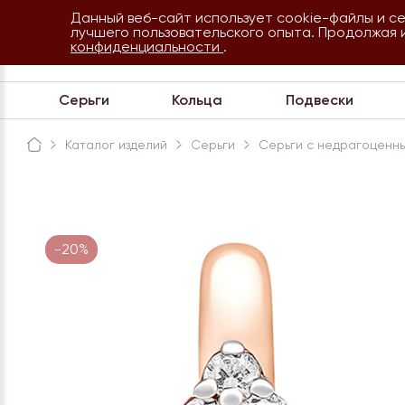
Данный веб-сайт использует cookie-файлы и с
8 800 234 35 54
лучшего пользовательского опыта. Продолжая 
Сочи
конфиденциальности
.
Обратная связь
Серьги
Кольца
Подвески
Каталог изделий
Серьги
Серьги с недрагоценн
-20%