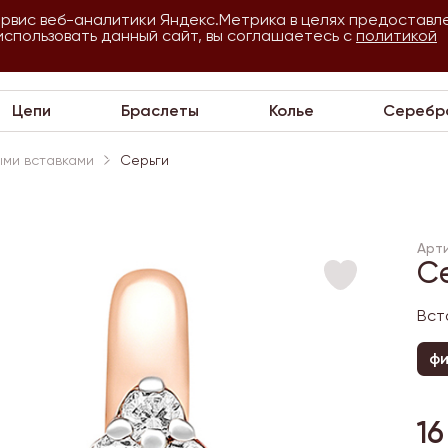
ервис веб-аналитики Яндекс.Метрика в целях предоставл
использовать данный сайт, вы соглашаетесь с
О
Для
политикой
VIP
П
компании
оптовиков
Цепи
Браслеты
Колье
Серебр
ыми вставками
Серьги
Арти
С
Вст
ф
16