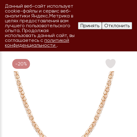
Данный веб-сайт использует
cookie-файлы и сервис веб-
аналитики Яндекс.Метрика в
целях предоставления вам
лучшего пользовательского
Принять
Отклонить
опыта. Продолжая
использовать данный сайт, вы
соглашаетесь с
политикой
конфиденциальности
.
-20%