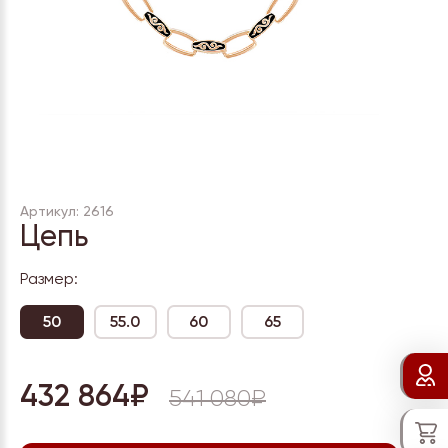
Артикул: 2616
Цепь
Размер:
50
55.0
60
65
432 864₽
541 080₽