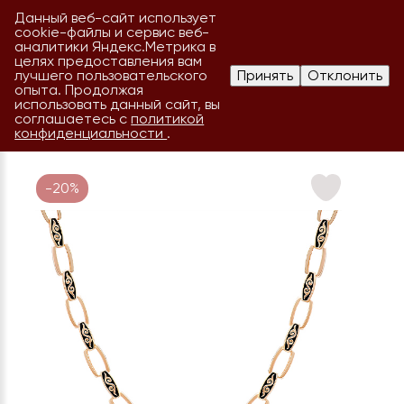
Данный веб-сайт использует
cookie-файлы и сервис веб-
аналитики Яндекс.Метрика в
целях предоставления вам
лучшего пользовательского
Принять
Отклонить
опыта. Продолжая
использовать данный сайт, вы
соглашаетесь с
политикой
конфиденциальности
.
-20%