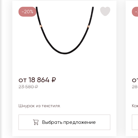
-20%
-
от 18 864 ₽
о
23 580 ₽
28
Шнурок из текстиля.
Ко