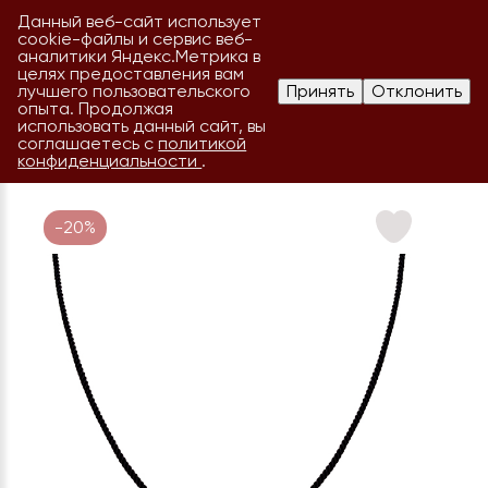
Данный веб-сайт использует
cookie-файлы и сервис веб-
аналитики Яндекс.Метрика в
целях предоставления вам
лучшего пользовательского
Принять
Отклонить
опыта. Продолжая
использовать данный сайт, вы
соглашаетесь с
политикой
конфиденциальности
.
-20%