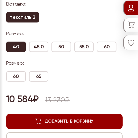
Вставка:
текстиль 2
Размер:
40
45.0
50
55.0
60
Размер:
60
65
10 584₽
13 230₽